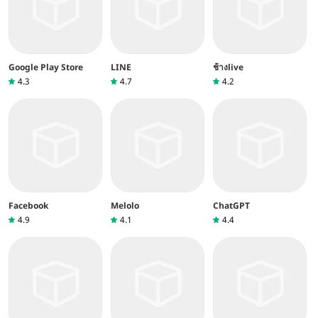
Google Play Store
LINE
ช้างlive
4.3
4.7
4.2
Facebook
Melolo
ChatGPT
4.9
4.1
4.4