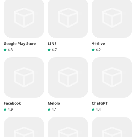
Google Play Store
LINE
ช้างlive
4.3
4.7
4.2
Facebook
Melolo
ChatGPT
4.9
4.1
4.4