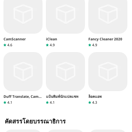
CamScanner
iClean
Fancy Cleaner 2020
4.6
4.9
4.9
Duff Translate, Cam
แป้นพิมพ์นักแปลแชท
ล็อคแอพ
Translator
4.1
4.1
4.3
คัดสรรโดยบรรณาธิการ