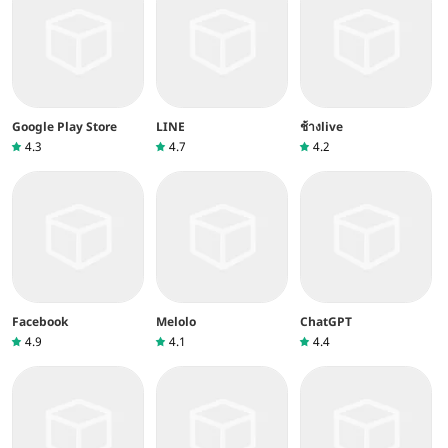
Google Play Store
LINE
ช้างlive
4.3
4.7
4.2
Facebook
Melolo
ChatGPT
4.9
4.1
4.4