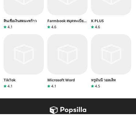
สินเชื่อเงินสดมะพร้าว
Farmbook สมุดทะเบียน
K PLUS
เกษตรกร
4.1
4.6
4.6
TikTok
Microsoft Word
ทรูมันนี่ วอลเล็ท
4.1
4.1
4.5
หน้าแรก
เกี่ยวกับเรา
ติดต่อเรา