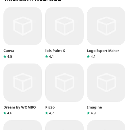
Canva
ibis Paint X
Logo Esport Maker
4.5
4.1
4.1
Dream by WOMBO
PicSo
Imagine
4.6
4.7
4.9