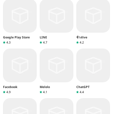
Google Play Store
LINE
ช้างlive
4.3
4.7
4.2
Facebook
Melolo
ChatGPT
4.9
4.1
4.4