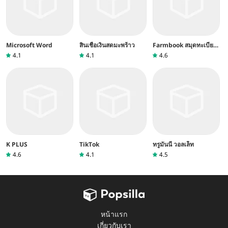
Microsoft Word
สินเชื่อเงินสดมะพร้าว
Farmbook สมุดทะเบียน
เกษตรกร
4.1
4.1
4.6
K PLUS
TikTok
ทรูมันนี่ วอลเล็ท
4.6
4.1
4.5
หน้าแรก
เกี่ยวกับเรา