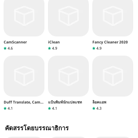
CamScanner
iClean
Fancy Cleaner 2020
4.6
4.9
4.9
Duff Translate, Cam
แป้นพิมพ์นักแปลแชท
ล็อคแอพ
Translator
4.1
4.1
4.3
คัดสรรโดยบรรณาธิการ