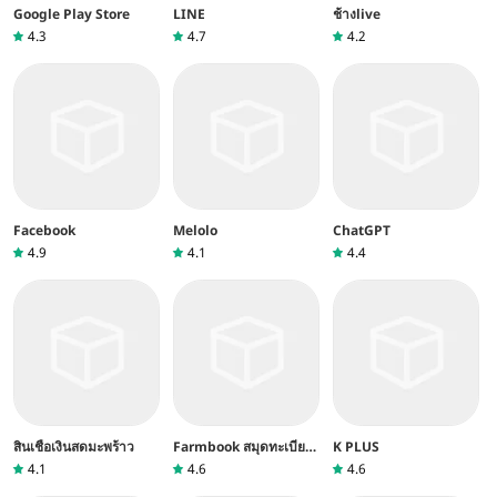
Google Play Store
LINE
ช้างlive
4.3
4.7
4.2
Facebook
Melolo
ChatGPT
4.9
4.1
4.4
สินเชื่อเงินสดมะพร้าว
Farmbook สมุดทะเบียน
K PLUS
เกษตรกร
4.1
4.6
4.6