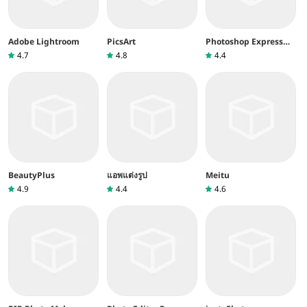
Adobe Lightroom
PicsArt
Photoshop Express
การแก้ไขภาพ
4.7
4.8
4.4
BeautyPlus
แอพแต่งรูป
Meitu
4.9
4.4
4.6