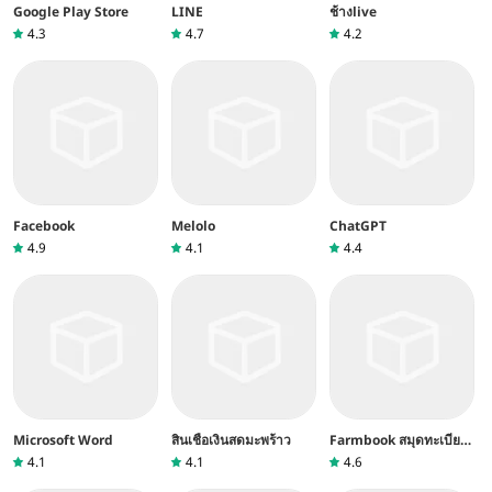
Google Play Store
LINE
ช้างlive
4.3
4.7
4.2
Facebook
Melolo
ChatGPT
4.9
4.1
4.4
Microsoft Word
สินเชื่อเงินสดมะพร้าว
Farmbook สมุดทะเบียน
เกษตรกร
4.1
4.1
4.6