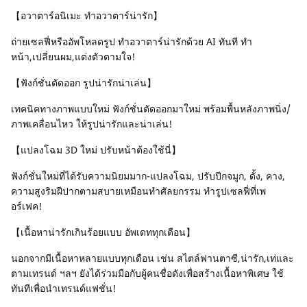
【อวาตาร์อนิเมะ ทำอวาตาร์น่ารัก】
ถ่ายเซลฟี่หรืออัพโหลดรูป ทำอวาตาร์น่ารักด้วย AI ทันที ทำ
หน้า,เปลี่ยนผม,แต่งตัวตามใจ!
【ฟังก์ชั่นตัดออก รูปน่ารักน่าเล่น】
เทคนิคทางภาพแบบใหม่ ฟังก์ชั่นตัดออกมาใหม่ พร้อมพื้นหลังภาพนิ่ง/
ภาพเคลื่อนไหว ให้รูปน่ารักและน่าเล่น!
【แปลงโฉม 3D ใหม่ ปรับหน้าต้องใช้นี่】
ฟังก์ชั่นใหม่ที่ได้รับความนิยมมาก-แปลงโฉม, ปรับปีกจมูก, ดั้ง, คาง,
ความสูงริมฝีปากตามสบายเหมือนทำศัลยกรรม ทำรูปเซลฟี่ที่เพ
อร์เฟค!
【เนื้อหาน่ารักเกินร้อยแบบ อัพเดททุกเดือน】
นอกจากมีเนื้อหาหลายแบบทุกเดือน เช่น สไตล์ฟานตาซี,น่ารัก,เท่และ
ตามเทรนด์ ฯลฯ ยังได้ร่วมมือกับผู้คนชื่อดังเพื่อสร้างเนื้อหาพิเศษ ใช้
ทันทีเพื่อนำเทรนด์แฟชั่น!