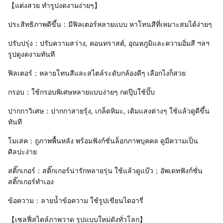
【แต่งสวย ทำรูปงดงามง่ายๆ】
ประสิทธิภาพดีขึ้น：มีฟิลเตอร์หลายแบบ หาโทนสีที่เหมาะสมได้ง่ายๆ
ปรับปรุ่ง：ปรับความสว่าง, คอนทราสต์, อุณหภูมิและความอิ่มสี ฯลฯ
รูปดูงดงามทันที
ฟิลเตอร์：หลายโทนสีและสไตล์ระดับกล้องดีๆ เลือกไงก็สวย
กรอบ：ใช้กรอบพิเศษหลายแบบง่ายๆ กดปุ๊บใช้ปั๊บ
ปากกาวิเศษ：ปากกาสายรุ้ง, เกล็ดหิมะ, เติมแสงต่างๆ ใช้แล้วดูดีขึ้น
ทันที
โมเสค：ถูภาพพื้นหลัง พร้อมฟังก์ชั่นล็อกภาพบุคคล ดูมีความเป็น
ศิลปะง่าย
สติ๊กเกอร์：สติ๊กเกอร์น่ารักหลายรุ่น ใช้แล้วดูแบ๊ว；อัพเดทฟังก์ชั่น
สติ๊กเกอร์ทำเอง
ข้อความ：ลายน้ำข้อความ ใช้รูปเขียนไดอารี่
【เซลฟี่สไตล์ภาพวาด รูปแบบใหม่ดังทั่วโลก】