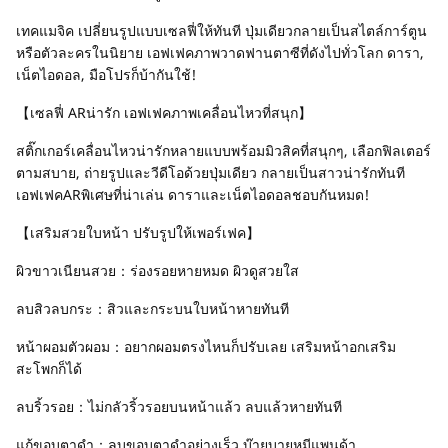
เทคแมจิค เปลี่ยนรูปแบบเซลฟี่ให้ทันที ปุ่มเดียวกลายเป็นสไตล์การ์ตูน
หรือตัวละครในนิยาย เอฟเฟคภาพวาดฟานตาซีที่ดังไปทั่วโลก ดารา,
เน็ตไอดอล, มือโปรก็บ้ากันใช้!
【เซลฟี่ ARน่ารัก เอฟเฟคภาพเคลื่อนไหวที่สนุก】
สติ๊กเกอร์เคลื่อนไหวน่ารักหลายแบบพร้อมมิวสิคที่สนุกๆ, เลือกฟิลเตอร์
ตามสบาย, ถ่ายรูปและวีดีโอด้วยปุ่มเดียว กลายเป็นสาวน่ารักทันที
เอฟเฟคARพิเศษที่น่าเล่น ดาราและเน็ตไอดอลชอบกันหมด!
【เสริมสวยใบหน้า ปรับรูปให้เพอร์เฟค】
ผิวขาวเนียนสวย：ร่องรอยหายหมด ผิวดูสวยใส
ลบสิวลบกระ：สิวและกระบนใบหน้าหายทันที
หน้าผอมตัวผอม：อยากผอมตรงไหนก็ปรับเลย เสริมหน้าอกเสริม
สะโพกก็ได้
ลบริ้วรอย：ไม่กลัวริ้วรอยบนหน้าแล้ว ลบแล้วหายทันที
แก้ขอบตาดำ：ลบขอบตาดำอย่างเร็ว บ๊ายบายหมีแพนด้า