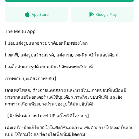
App Store
Google Play
The Meitu App
l แอปแต่งรูปแนวธรรมชาติยอดนิยมของโลก
l เซลฟี่, แต่งรูปสร้างสรรค์, แต่งสวย, เทคนิค AI ในแอปเดียว!
l เคล็ดลับแต่งรูปด้วยปุ่มเดียว! อัพเดททุกสัปดาห์
ภาพขยับ ปุ่มเดียวภาพขยับ】
เอฟเฟคไฟลุก, ร่างกายแตกสลาย และหายไป...ภาพขยับที่เหมือนมี
มายากลแฮรี่พอตเตอร์ แค่ใช้ปุ่มเดียว ภาพก็จะขยับทันที! และยัง
สามารถเลือกเพียงบางส่วนของรูปให้มันขยับได้!
【ฟังก์ชั่นต่อภาพ Level UP แก้ไขวิดีโอง่ายๆ】
เพิ่มเครื่องมือแก้ไขวิดีโอในฟังก์ชั่นต่อภาพ เพิ่มตัวอย่างโปสเตอร์หลาย
แบบ ใช้ตามใจ แชร์ตามใจเพื่อเพิ่มผู้ติดตาม!