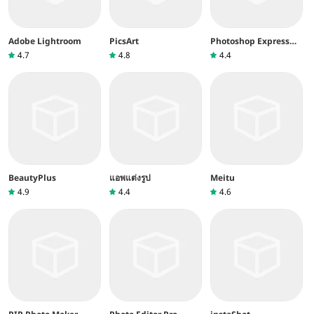
Adobe Lightroom
PicsArt
Photoshop Express
การแก้ไขภาพ
4.7
4.8
4.4
BeautyPlus
แอพแต่งรูป
Meitu
4.9
4.4
4.6