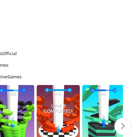
Official
ames
ctiveGames