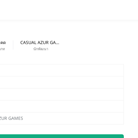
แอป
ออกใหม่
เคด
CASUAL AZUR GAMES
เภท
นักพัฒนา
ZUR GAMES