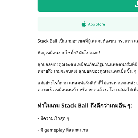
App Store
Stack Ball เป็นเกมอาเขตที่ผู้เล่นจะต้องชน กระแทก แ
ฟังดูเหมือนง่ายใช่มั้ย? ฝันไปเถอะ!!
ลูกบอลของคุณจะชนเหมือนก้อนอิฐผ่านแพลตฟอร์มที่มีสีสั
หมายถึง เกมจะจบลง! ลูกบอลของคุณจะแตกเป็นชิ้น ๆ แล
แต่อย่างไรก็ตาม แพลตฟอร์มสีดำก็ไม่อาจทานทนพลังของ
ความเร็วเหมือนคนบ้า หรือ หยุดแล้วรอโอกาสต่อไปเพื่อ
ทำไมเกม Stack Ball ถึงดีกว่าเกมอื่น ๆ:
- มีความเร็วสุด ๆ
- มี gameplay ที่สนุกสนาน