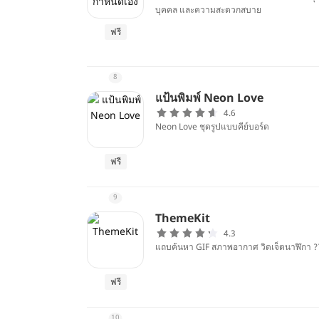
บุคคล และความสะดวกสบาย
ฟรี
8
แป้นพิมพ์ Neon Love
4.6
Neon Love ชุดรูปแบบคีย์บอร์ด
ฟรี
9
ThemeKit
4.3
แถบค้นหา GIF สภาพอากาศ วิดเจ็ตนาฬิกา ??
ฟรี
10