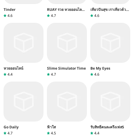
Tinder
RUAY รวย หวยออนไลน์
เที่ยวปันสุข เราเที่ยวด้วย
แม่นๆ
กัน ลงทะเบียน
4.6
4.7
4.6
ส่วนลด40%
หวยออนไลน์
Slime Simulator Time
Be My Eyes
4.4
4.7
4.6
Go Daily
ฟ้าใส
รับสิทธิ์คนละครึ่งเฟส5
4.7
4.5
4.4