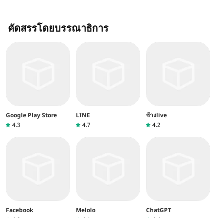
คัดสรรโดยบรรณาธิการ
Google Play Store
LINE
ช้างlive
4.3
4.7
4.2
Facebook
Melolo
ChatGPT