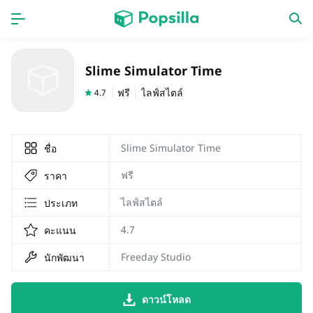
หน้าแรก
แอป
Slime Simulator Time
เกม
ออกใหม่
ฟรี
ไลฟ์สไตล์
4.7
Slime Simulator Time
ชื่อ
ฟรี
ราคา
ไลฟ์สไตล์
ประเภท
4.7
คะแนน
Freeday Studio
นักพัฒนา
ดาวน์โหลด