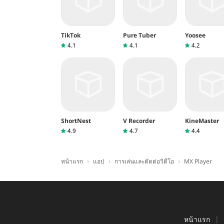
TikTok
Pure Tuber
Yoosee
4.1
4.1
4.2
ShortNest
V Recorder
KineMaster
4.9
4.7
4.4
›
›
›
หน้าแรก
แอป
การเล่นและตัดต่อวิดีโอ
MX Player
หน้าแรก