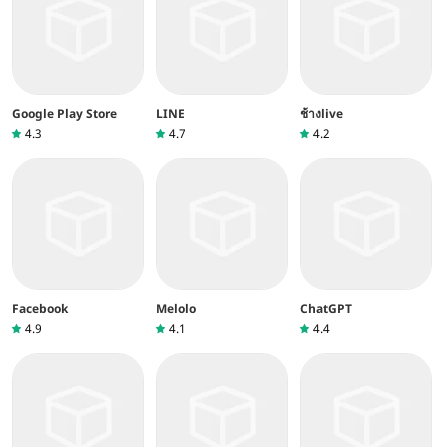
Google Play Store
LINE
ช้างlive
4.3
4.7
4.2
Facebook
Melolo
ChatGPT
4.9
4.1
4.4