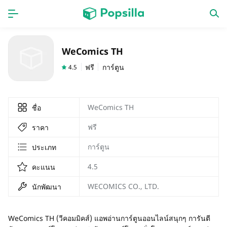
หน้าแรก
แอป
WeComics TH
เกม
ออกใหม่
ฟรี
การ์ตูน
4.5
WeComics TH
ชื่อ
ฟรี
ราคา
การ์ตูน
ประเภท
4.5
คะแนน
WECOMICS CO., LTD.
นักพัฒนา
WeComics TH (วีคอมมิคส์) แอพอ่านการ์ตูนออนไลน์สนุกๆ การันตี