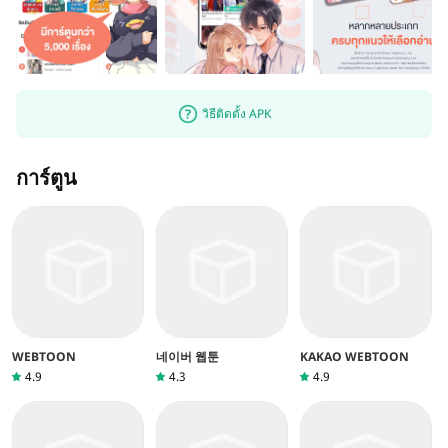
วิธีติดตั้ง APK
การ์ตูน
WEBTOON
네이버 웹툰
KAKAO WEBTOON
4.9
4.3
4.9