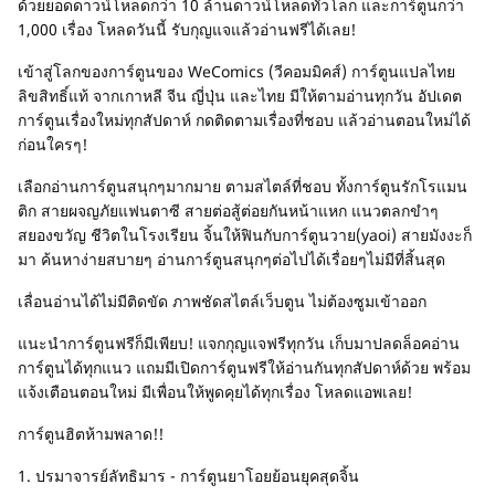
ด้วยยอดดาวน์โหลดกว่า 10 ล้านดาวน์โหลดทั่วโลก และการ์ตูนกว่า
1,000 เรื่อง โหลดวันนี้ รับกุญแจแล้วอ่านฟรีได้เลย!
เข้าสู่โลกของการ์ตูนของ WeComics (วีคอมมิคส์) การ์ตูนแปลไทย
ลิขสิทธิ์แท้ จากเกาหลี จีน ญี่ปุ่น และไทย มีให้ตามอ่านทุกวัน อัปเดต
การ์ตูนเรื่องใหม่ทุกสัปดาห์ กดติดตามเรื่องที่ชอบ แล้วอ่านตอนใหม่ได้
ก่อนใครๆ!
เลือกอ่านการ์ตูนสนุกๆมากมาย ตามสไตล์ที่ชอบ ทั้งการ์ตูนรักโรแมน
ติก สายผจญภัยแฟนตาซี สายต่อสู้ต่อยกันหน้าแหก แนวตลกขำๆ
สยองขวัญ ชีวิตในโรงเรียน จิ้นให้ฟินกับการ์ตูนวาย(yaoi) สายมังงะก็
มา ค้นหาง่ายสบายๆ อ่านการ์ตูนสนุกๆต่อไปได้เรื่อยๆไม่มีที่สิ้นสุด
เลื่อนอ่านได้ไม่มีติดขัด ภาพชัดสไตล์เว็บตูน ไม่ต้องซูมเข้าออก
แนะนำการ์ตูนฟรีก็มีเพียบ! แจกกุญแจฟรีทุกวัน เก็บมาปลดล็อคอ่าน
การ์ตูนได้ทุกแนว แถมมีเปิดการ์ตูนฟรีให้อ่านกันทุกสัปดาห์ด้วย พร้อม
แจ้งเตือนตอนใหม่ มีเพื่อนให้พูดคุยได้ทุกเรื่อง โหลดแอพเลย!
การ์ตูนฮิตห้ามพลาด!!
1. ปรมาจารย์ลัทธิมาร - การ์ตูนยาโอยย้อนยุคสุดจิ้น