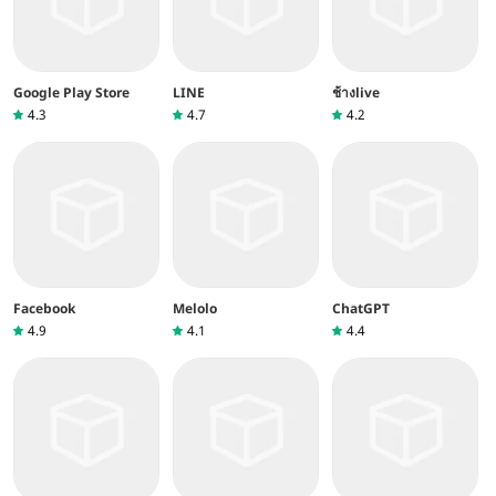
Google Play Store
LINE
ช้างlive
4.3
4.7
4.2
Facebook
Melolo
ChatGPT
4.9
4.1
4.4