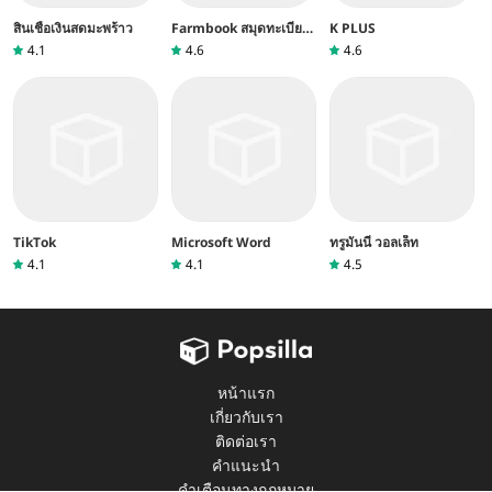
สินเชื่อเงินสดมะพร้าว
Farmbook สมุดทะเบียน
K PLUS
เกษตรกร
4.1
4.6
4.6
TikTok
Microsoft Word
ทรูมันนี่ วอลเล็ท
4.1
4.1
4.5
หน้าแรก
เกี่ยวกับเรา
ติดต่อเรา
คำแนะนำ
คำเตือนทางกฎหมาย