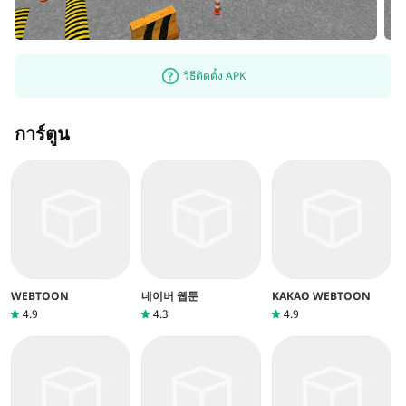
วิธีติดตั้ง APK
การ์ตูน
WEBTOON
네이버 웹툰
KAKAO WEBTOON
4.9
4.3
4.9