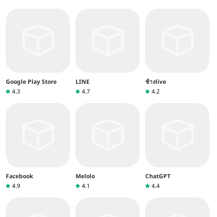
Google Play Store
LINE
ช้างlive
4.3
4.7
4.2
Facebook
Melolo
ChatGPT
4.9
4.1
4.4