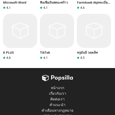
Microsoft Word
สินเชื่อเงินสดมะพร้าว
Farmbook สมุดทะเบียน
เกษตรกร
4.1
4.1
4.6
K PLUS
TikTok
ทรูมันนี่ วอลเล็ท
4.6
4.1
4.5
หน้าแรก
เกี่ยวกับเรา
ติดต่อเรา
คำแนะนำ
คำเตือนทางกฎหมาย