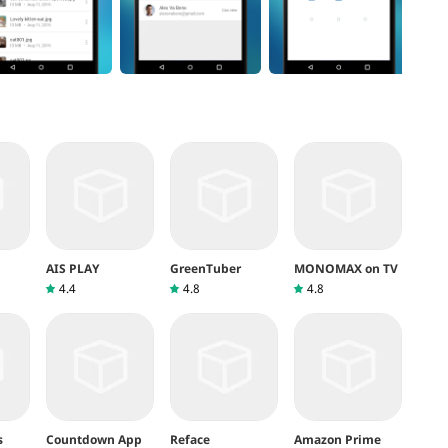
AIS PLAY
GreenTuber
MONOMAX on TV
4.4
4.8
4.8
s
Countdown App
Reface
Amazon Prime