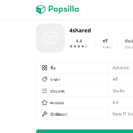
หน้าแรก
4shared
เกม
4.4
ฟรี
บันเ
ราคา
ประเ
4shared
ชื่อ
ฟรี
ราคา
บันเทิง
ประเภท
4.4
คะแนน
New IT So
นักพัฒนา