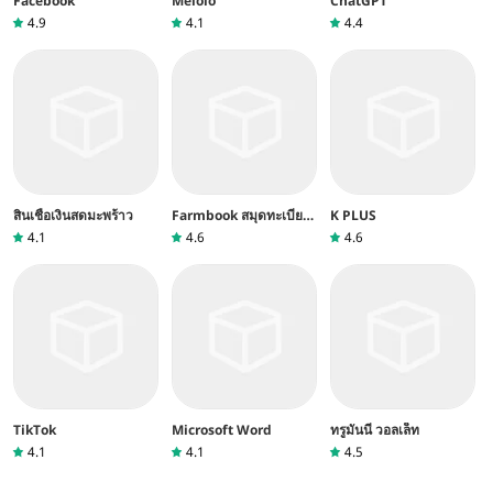
Facebook
Melolo
ChatGPT
4.9
4.1
4.4
สินเชื่อเงินสดมะพร้าว
Farmbook สมุดทะเบียน
K PLUS
เกษตรกร
4.1
4.6
4.6
TikTok
Microsoft Word
ทรูมันนี่ วอลเล็ท
4.1
4.1
4.5