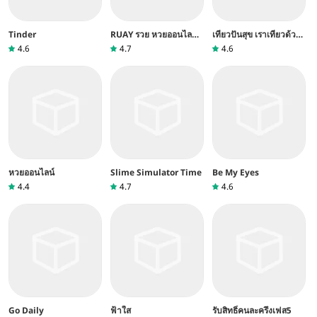
Tinder
RUAY รวย หวยออนไลน์
เที่ยวปันสุข เราเที่ยวด้วย
แม่นๆ
กัน ลงทะเบียน
4.6
4.7
4.6
ส่วนลด40%
หวยออนไลน์
Slime Simulator Time
Be My Eyes
4.4
4.7
4.6
Go Daily
ฟ้าใส
รับสิทธิ์คนละครึ่งเฟส5