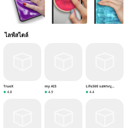
ไลฟ์สไตล์
TrueX
my AIS
Life360 แอพระบุ
ตำแหน่งครอบครัว
4.8
4.9
4.4