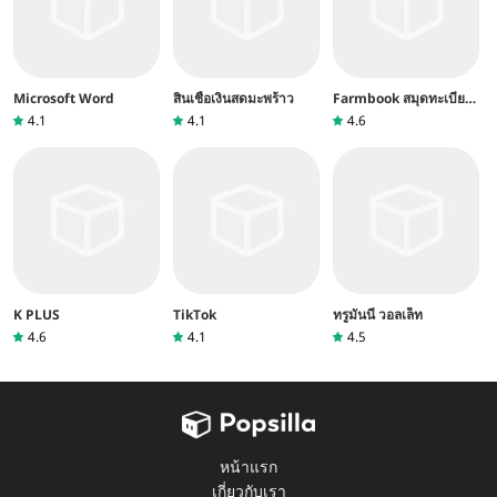
Microsoft Word
สินเชื่อเงินสดมะพร้าว
Farmbook สมุดทะเบียน
เกษตรกร
4.1
4.1
4.6
K PLUS
TikTok
ทรูมันนี่ วอลเล็ท
4.6
4.1
4.5
หน้าแรก
เกี่ยวกับเรา