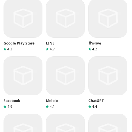
Google Play Store
LINE
ช้างlive
4.3
4.7
4.2
Facebook
Melolo
ChatGPT
4.9
4.1
4.4