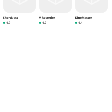
ShortNest
V Recorder
KineMaster
4.9
4.7
4.4
YouCut
Video.Guru
BOX video
downloader
4.2
4.1
4.7
คัดสรรโดยบรรณาธิการ