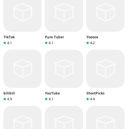
TikTok
Pure Tuber
Yoosee
4.1
4.1
4.2
bilibili
YouTube
ShortPicks
4.9
4.1
4.4