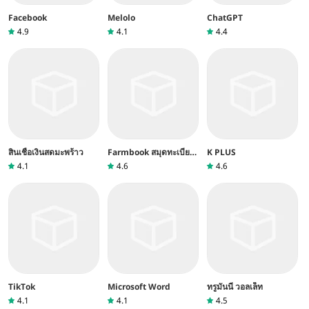
Facebook
Melolo
ChatGPT
4.9
4.1
4.4
สินเชื่อเงินสดมะพร้าว
Farmbook สมุดทะเบียน
K PLUS
เกษตรกร
4.1
4.6
4.6
TikTok
Microsoft Word
ทรูมันนี่ วอลเล็ท
4.1
4.1
4.5