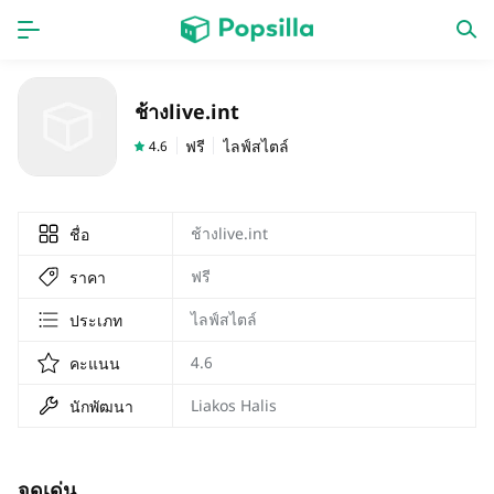
หน้าแรก
แอป
ช้างlive.int
เกม
ออกใหม่
ฟรี
ไลฟ์สไตล์
4.6
ช้างlive.int
ชื่อ
ฟรี
ราคา
ไลฟ์สไตล์
ประเภท
4.6
คะแนน
Liakos Halis
นักพัฒนา
จุดเด่น