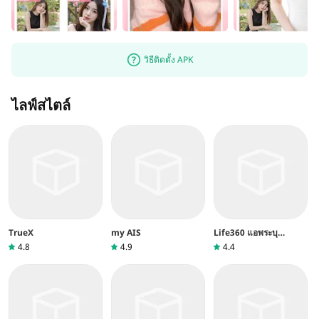
วิธีติดตั้ง APK
ไลฟ์สไตล์
TrueX
my AIS
Life360 แอพระบุ
ตำแหน่งครอบครัว
4.8
4.9
4.4